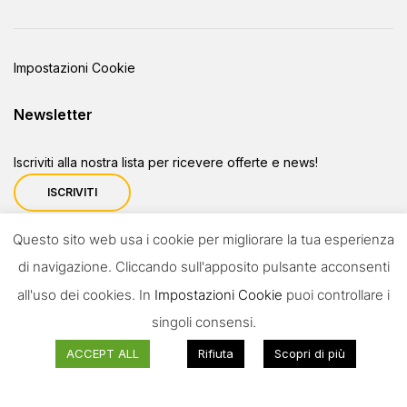
Impostazioni Cookie
Newsletter
Iscriviti alla nostra lista per ricevere offerte e news!
ISCRIVITI
Questo sito web usa i cookie per migliorare la tua esperienza
di navigazione. Cliccando sull'apposito pulsante acconsenti
Tutti i diritti riservati - Ditta Acunto Calzature
all'uso dei cookies. In
Impostazioni Cookie
puoi controllare i
P.IVA 00254520653
singoli consensi.
Powered by
Amalfiweb
ACCEPT ALL
Rifiuta
Scopri di più
Italiano