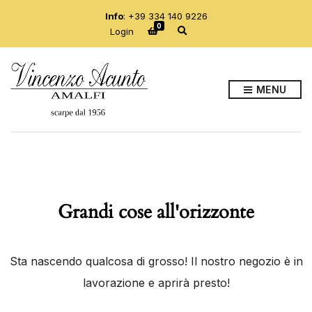
Info
:
+39 334 140 9226
0
E
Login
s
p
a
n
d
MENU
i
i
l
m
o
d
u
l
o
d
Grandi cose all'orizzonte
i
r
i
c
e
Sta nascendo qualcosa di grosso! Il nostro negozio è in
r
c
lavorazione e aprirà presto!
a