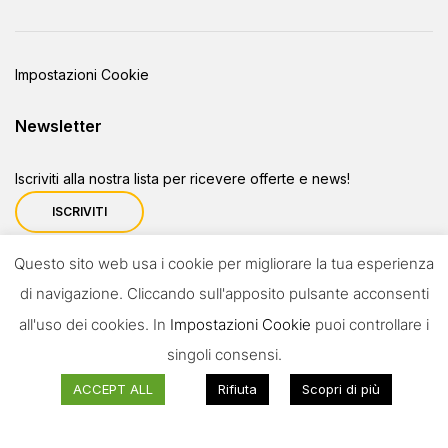
Impostazioni Cookie
Newsletter
Iscriviti alla nostra lista per ricevere offerte e news!
ISCRIVITI
Questo sito web usa i cookie per migliorare la tua esperienza
di navigazione. Cliccando sull'apposito pulsante acconsenti
Tutti i diritti riservati - Ditta Acunto Calzature
all'uso dei cookies. In
Impostazioni Cookie
puoi controllare i
P.IVA 00254520653
singoli consensi.
Powered by
Amalfiweb
ACCEPT ALL
Rifiuta
Scopri di più
Italiano