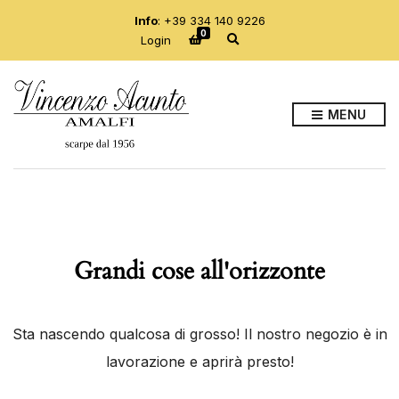
Info
:
+39 334 140 9226
0
E
Login
s
p
a
n
d
MENU
i
i
l
m
o
d
u
l
o
d
Grandi cose all'orizzonte
i
r
i
c
e
Sta nascendo qualcosa di grosso! Il nostro negozio è in
r
c
lavorazione e aprirà presto!
a